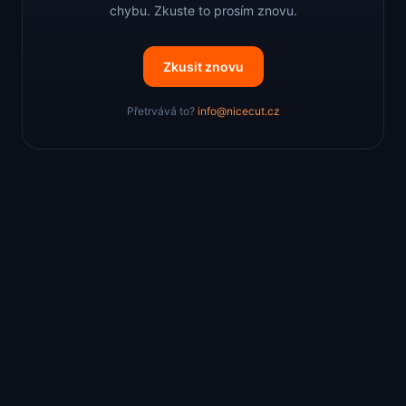
chybu. Zkuste to prosím znovu.
Zkusit znovu
Přetrvává to?
info@nicecut.cz