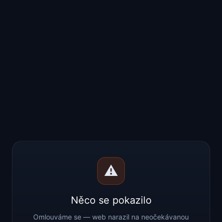
⚠️
Něco se pokazilo
Omlouváme se — web narazil na neočekávanou