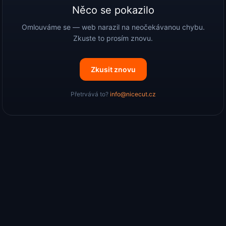
Něco se pokazilo
Omlouváme se — web narazil na neočekávanou chybu.
Zkuste to prosím znovu.
Zkusit znovu
Přetrvává to?
info@nicecut.cz