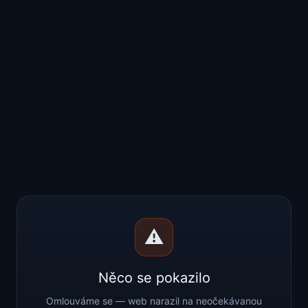
⚠️
Něco se pokazilo
Omlouváme se — web narazil na neočekávanou