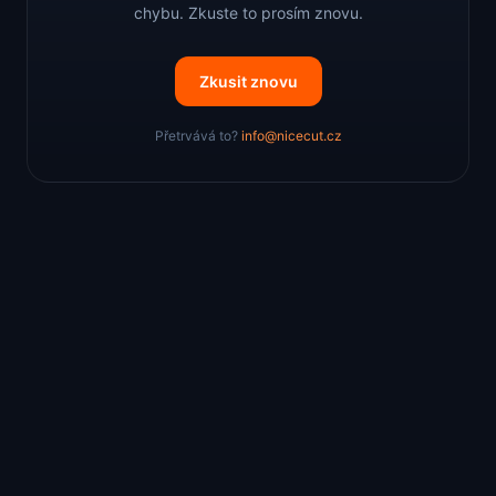
chybu. Zkuste to prosím znovu.
Zkusit znovu
Přetrvává to?
info@nicecut.cz