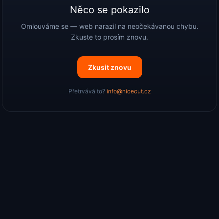
Něco se pokazilo
Omlouváme se — web narazil na neočekávanou chybu.
Zkuste to prosím znovu.
Zkusit znovu
Přetrvává to?
info@nicecut.cz