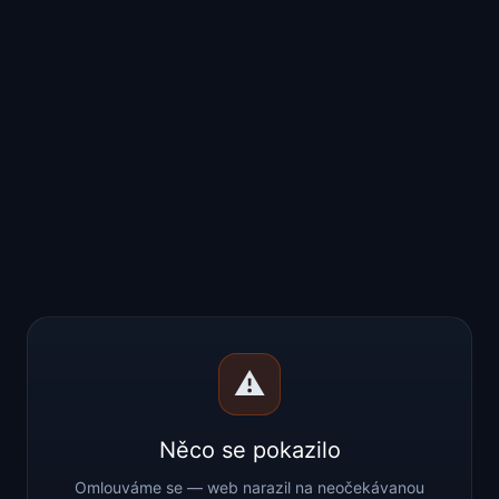
⚠️
Něco se pokazilo
Omlouváme se — web narazil na neočekávanou