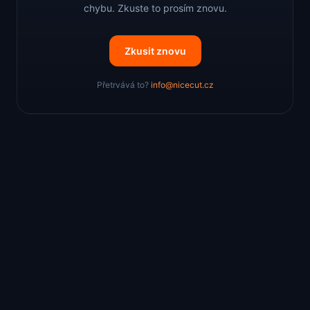
chybu. Zkuste to prosím znovu.
Zkusit znovu
Přetrvává to?
info@nicecut.cz