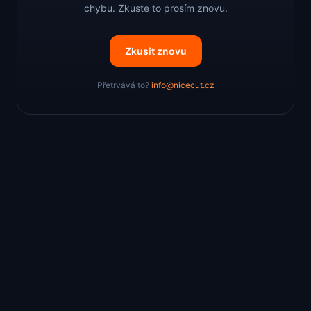
chybu. Zkuste to prosím znovu.
Zkusit znovu
Přetrvává to?
info@nicecut.cz