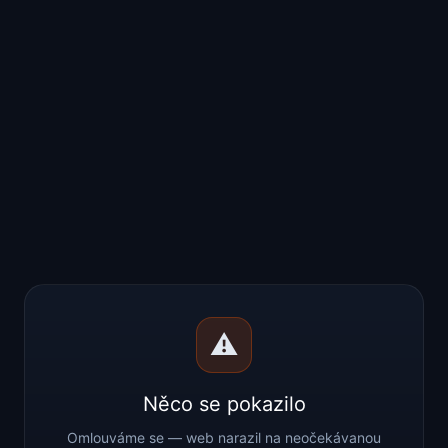
⚠️
Něco se pokazilo
Omlouváme se — web narazil na neočekávanou