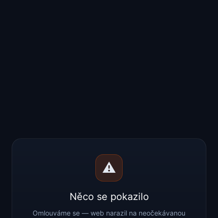
⚠️
Něco se pokazilo
Omlouváme se — web narazil na neočekávanou