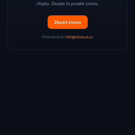
chybu. Zkuste to prosím znovu.
Zkusit znovu
Přetrvává to?
info@nicecut.cz