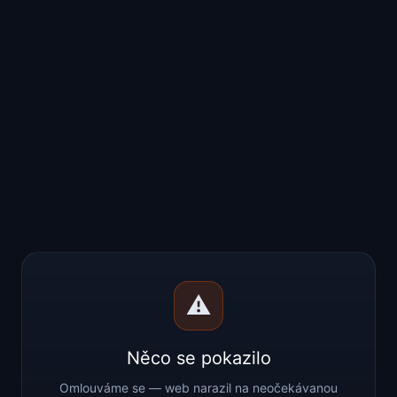
⚠️
Něco se pokazilo
Omlouváme se — web narazil na neočekávanou