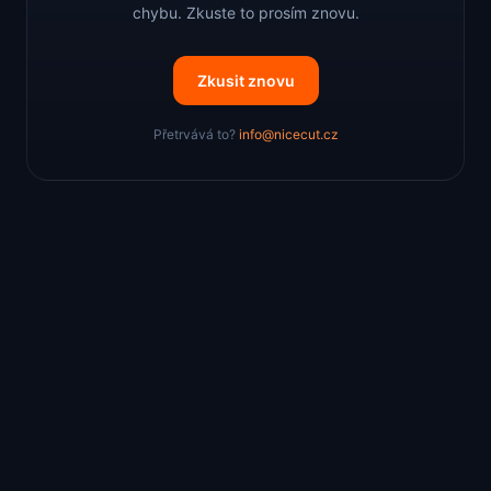
chybu. Zkuste to prosím znovu.
Zkusit znovu
Přetrvává to?
info@nicecut.cz