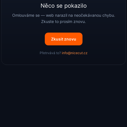
Něco se pokazilo
Omlouváme se — web narazil na neočekávanou chybu.
Zkuste to prosím znovu.
Zkusit znovu
Přetrvává to?
info@nicecut.cz